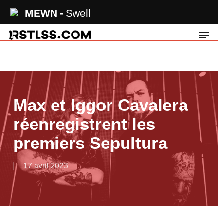
Skip
MEWN
Swell
to
Men
main
content
Max et Iggor Cavalera
réenregistrent les
premiers Sepultura
17 avril 2023