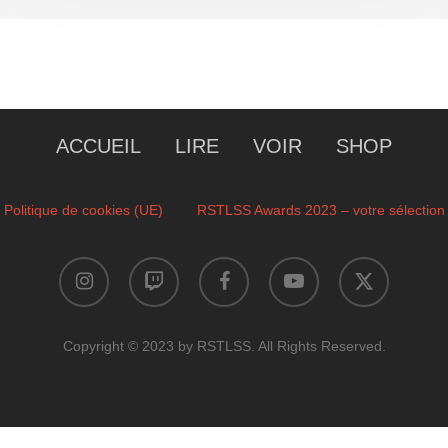
ACCUEIL
LIRE
VOIR
SHOP
Politique de cookies (UE)
RSTLSS Awards 2023 – votre sélection
instagram
twitch
facebook
youtube
x-
twitter
Copyright © 2023 by RSTLSS. All Rights Reserved.