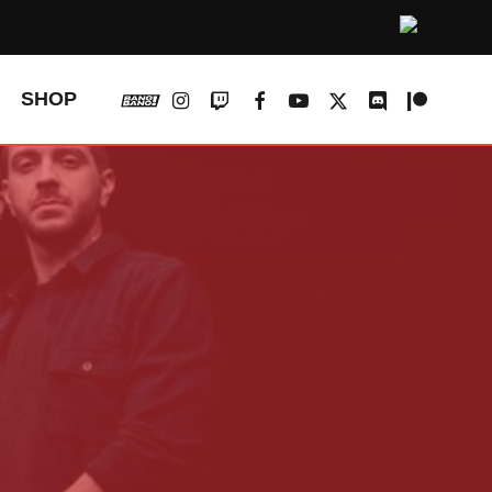
vk
instagram
twitch
facebook
youtube
x-
discord
patreon
SHOP
twitter