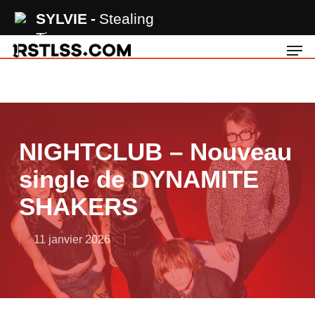
Skip
SYLVIE
Stealing
to
Time
Men
main
content
NIGHTCLUB – Nouveau
single de DYNAMITE
SHAKERS
11 janvier 2026