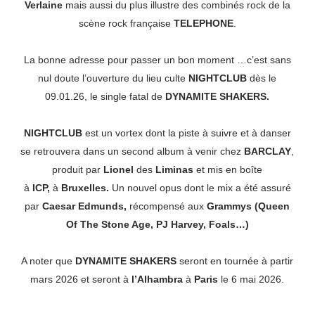
Verlaine
mais aussi du plus illustre des combinés rock de la
scène rock française
TELEPHONE
.
La bonne adresse pour passer un bon moment …c’est sans
nul doute l’ouverture du lieu culte
NIGHTCLUB
dès le
09.01.26, le single fatal de
DYNAMITE SHAKERS.
NIGHTCLUB
est un vortex dont la piste à suivre et à danser
se retrouvera dans un second album à venir chez
BARCLAY
,
produit par
Lionel
des
Liminas
et mis en boîte
à
ICP,
à
Bruxelles.
Un nouvel opus dont le mix a été assuré
par
Caesar Edmunds,
récompensé aux
Grammys (Queen
Of The Stone Age, PJ Harvey, Foals…)
A noter que
DYNAMITE SHAKERS
seront en tournée à partir
mars 2026 et seront à
l’Alhambra
à
Paris
le 6 mai 2026.