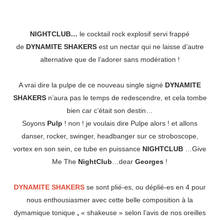
NIGHTCLUB…
le cocktail rock explosif servi frappé
de
DYNAMITE SHAKERS
est un nectar qui ne laisse d’autre
alternative que de l’adorer sans modération !
A vrai dire la pulpe de ce nouveau single signé
DYNAMITE
SHAKERS
n’aura pas le temps de redescendre, et cela tombe
bien car c’était son destin…
Soyons
Pulp
! non ! je voulais dire Pulpe alors ! et allons
danser, rocker, swinger, headbanger sur ce stroboscope,
vortex en son sein, ce tube en puissance
NIGHTCLUB
…
Give
Me The
NightClub
…dear
Georges
!
DYNAMITE SHAKERS
se sont plié-es, ou déplié-es en 4 pour
nous enthousiasmer avec cette belle composition à la
dymamique tonique
,
« shakeuse » selon l’avis de nos oreilles