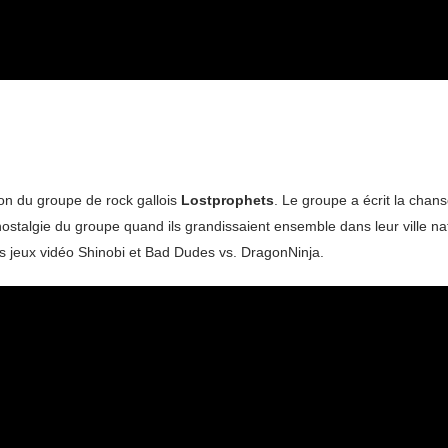
on du groupe de rock gallois
Lostprophets
. Le groupe a écrit la chan
a nostalgie du groupe quand ils grandissaient ensemble dans leur ville n
s jeux vidéo Shinobi et Bad Dudes vs. DragonNinja.