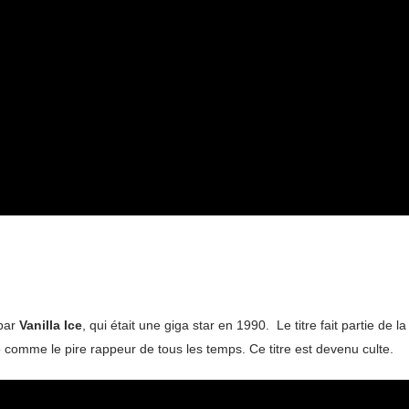
 par
Vanilla Ice
, qui était une giga star en 1990. Le titre fait partie de l
p comme le pire rappeur de tous les temps. Ce titre est devenu culte.