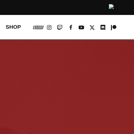
vk
instagram
twitch
facebook
youtube
x-
discord
patreon
SHOP
twitter