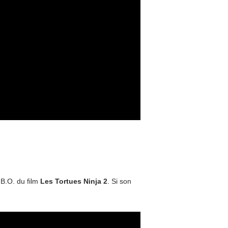
a B.O. du film
Les Tortues Ninja 2
. Si son