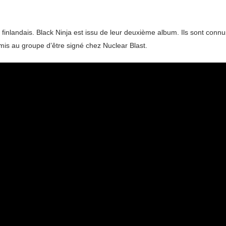
inlandais. Black Ninja est issu de leur deuxième album. Ils sont conn
mis au groupe d’être signé chez Nuclear Blast.