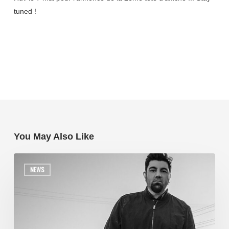
tuned !
You May Also Like
NEWS