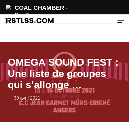
Skip
COAL CHAMBER
to
Big Truck
Men
main
content
OMEGA SOUND FEST :
Une liste de groupes
qui s’allonge …
30 avril 2021