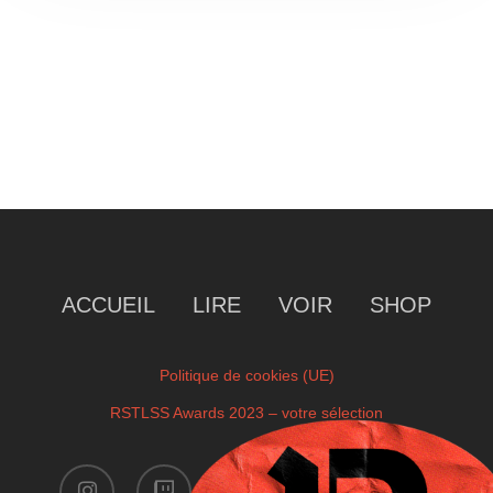
ACCUEIL
LIRE
VOIR
SHOP
Politique de cookies (UE)
RSTLSS Awards 2023 – votre sélection
instagram
twitch
facebook
youtube
x-