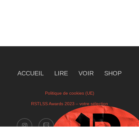
ACCUEIL
LIRE
VOIR
SHOP
Politique de cookies (UE)
RSTLSS Awards 2023 – votre sélection
instagram
twitch
facebook
youtube
x-
twitter