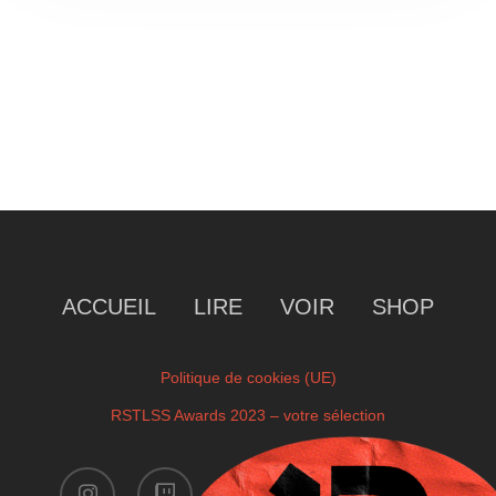
ACCUEIL
LIRE
VOIR
SHOP
Politique de cookies (UE)
RSTLSS Awards 2023 – votre sélection
instagram
twitch
facebook
youtube
x-