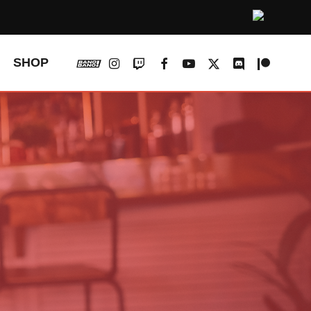
vk
instagram
twitch
facebook
youtube
x-
discord
patreon
SHOP
twitter