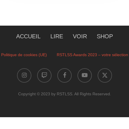
ACCUEIL
LIRE
VOIR
SHOP
Politique de cookies (UE)
RSTLSS Awards 2023 – votre sélection
instagram
twitch
facebook
youtube
x-
twitter
Copyright © 2023 by RSTLSS. All Rights Reserved.