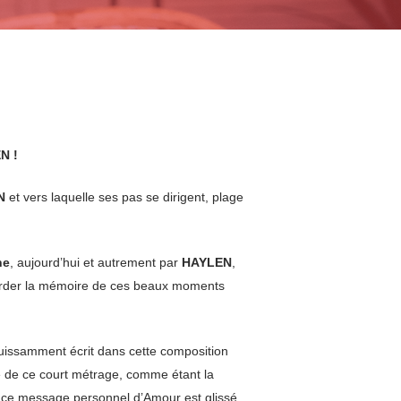
N !
N
et vers laquelle ses pas se dirigent, plage
he
, aujourd’hui et autrement par
HAYLEN
,
 garder la mémoire de ces beaux moments
uissamment écrit dans cette composition
e de ce court métrage, comme étant la
e ce message personnel d’Amour est glissé.