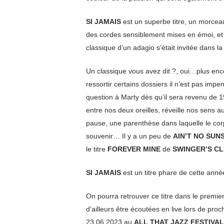
SI JAMAIS
est un superbe titre, un morcea
des cordes sensiblement mises en émoi, et 
classique d’un adagio s’était invitée dans la 
Un classique vous avez dit ?, oui…plus en
ressortir certains dossiers il n’est pas imp
question à Marty dès qu’il sera revenu de 
entre nos deux oreilles, réveille nos sens a
pause, une parenthèse dans laquelle le corps 
souvenir… Il y a un peu de
AIN’T NO SUN
le titre
FOREVER MINE
de
SWINGER’S CL
SI JAMAIS
est un titre phare de cette ann
On pourra retrouver ce titre dans le premi
d’ailleurs être écoutées en live lors de pr
23.06.2023 au
ALL THAT JAZZ FESTIVA