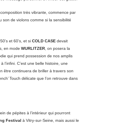
e composition très vibrante, commence par
son de violons comme si la sensibilité
0’s et 60’s, et si
COLD CASE
devait
es, en mode
WURLITZER
, on posera la
lodie qui prend possession de nos amplis
’infini. C’est une belle histoire, une
n être continuera de briller à travers son
rench’ Touch délicate que l’on retrouve dans
in de pépites à l’intérieur qui pourront
ing Festival
à Vitry-sur-Seine, mais aussi le