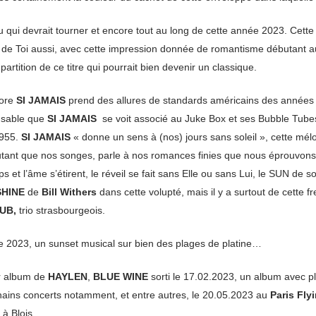
u qui devrait tourner et encore tout au long de cette année 2023. Cett
de Toi aussi, avec cette impression donnée de romantisme débutant au 
partition de ce titre qui pourrait bien devenir un classique.
core
SI JAMAIS
prend des allures de standards américains des années 5
ensable que
SI JAMAIS
se voit associé au Juke Box et ses Bubble Tub
1955.
SI JAMAIS
« donne un sens à (nos) jours sans soleil », cette mé
utant que nos songes, parle à nos romances finies que nous éprouvons à l
et l’âme s’étirent, le réveil se fait sans Elle ou sans Lui, le SUN de so
SHINE
de
Bill Withers
dans cette volupté, mais il y a surtout de cette f
UB,
trio strasbourgeois.
ée 2023, un sunset musical sur bien des plages de platine…
er album de
HAYLEN
,
BLUE WINE
sorti le 17.02.2023, un album avec ple
ochains concerts notamment, et entre autres, le 20.05.2023 au
Paris Fly
L
à Blois.