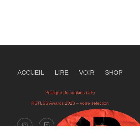
ACCUEIL
LIRE
VOIR
SHOP
Politique de cookies (UE)
RSTLSS Awards 2023 – votre sélection
instagram
twitch
facebook
youtube
x-
twitter