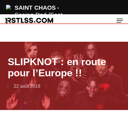
Skip
SAINT CHAOS
to
Seeing Red (Feat.
Men
main
Vo Williams, Sam
content
Tinnesz)
SLIPKNOT : en route
pour l’Europe !!
22 août 2019