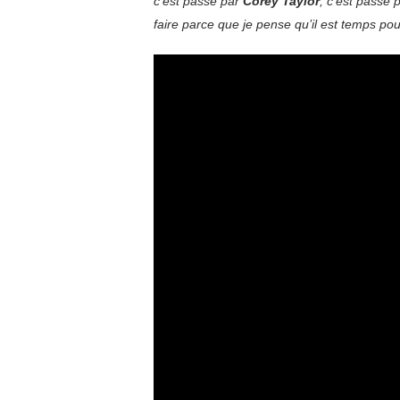
c’est passé par
Corey Taylor
, c’est passé 
faire parce que je pense qu’il est temps pou