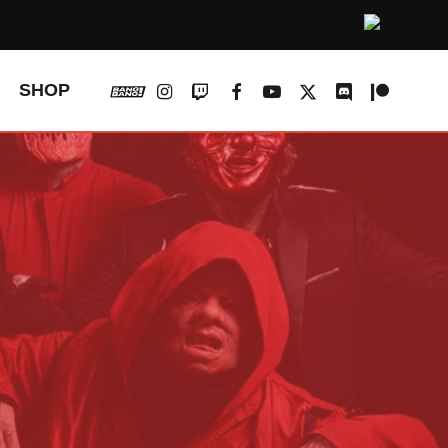
vk
instagram
twitch
facebook
youtube
x-
discord
patreon
SHOP
twitter