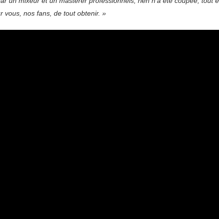
par un mixeur et un masterer professionnels, rien n’a été coupée, tout
r vous, nos fans, de tout obtenir. »