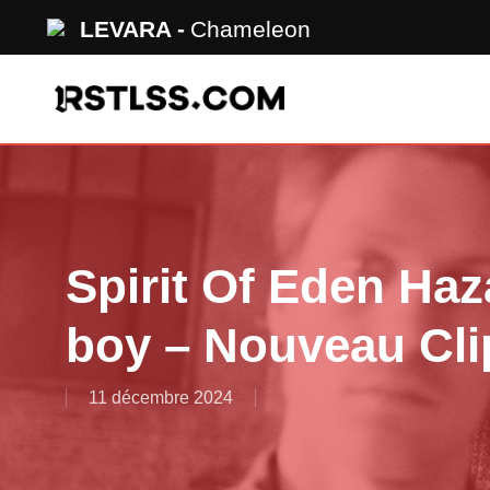
Skip
LEVARA
Chameleon
to
main
content
Spirit Of Eden Haz
boy – Nouveau Cl
11 décembre 2024