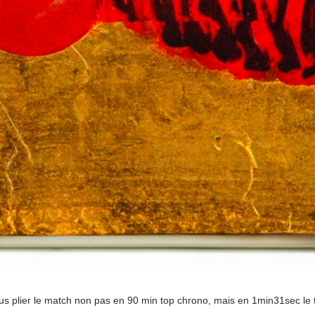
nous plier le match non pas en 90 min top chrono, mais en 1min31sec le 