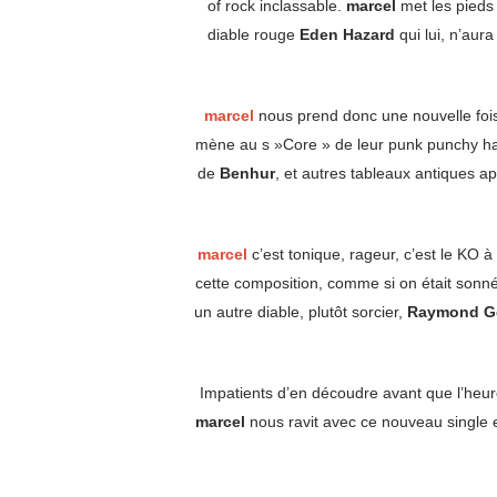
of rock inclassable.
marcel
met les pieds 
diable rouge
Eden Hazard
qui lui, n’aura
marcel
nous prend donc une nouvelle fois 
mène au s »Core » de leur punk punchy ha
de
Benhur
, et autres tableaux antiques a
marcel
c’est tonique, rageur, c’est le KO 
cette composition, comme si on était sonné
un autre diable, plutôt sorcier,
Raymond G
Impatients d’en découdre avant que l’heu
marcel
nous ravit avec ce nouveau single et