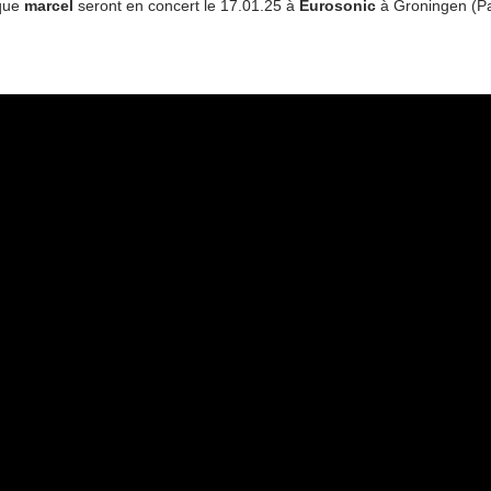
 que
marcel
seront en concert le 17.01.25 à
Eurosonic
à Groningen (Pa