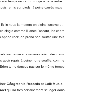
en son temps un carton rouge à cette autre
epuis remis sur pieds, à peine carrés mais
là ils nous la mettent en pleine lucarne et
ce single comme il lance l’assaut, les chars
n apnée rock, on prend son souffle une fois
 relative pause aux saveurs orientales dans
s avoir repris à peine notre souffle, comme
e Eden tu ne dances pas sur le même tempo
 chez
Géographie Records
et
Luik Music
,
rcel
qui ira très certainement se loger dans