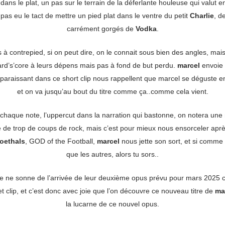
dans le plat, un pas sur le terrain de la déferlante houleuse qui valut 
 pas eu le tact de mettre un pied plat dans le ventre du petit
Charlie
, d
carrément gorgés de
Vodka
.
à contrepied, si on peut dire, on le connait sous bien des angles, mais 
rd’s’core à leurs dépens mais pas à fond de but perdu.
marcel
envoie 
pparaissant dans ce short clip nous rappellent que marcel se déguste e
et on va jusqu’au bout du titre comme ça..comme cela vient.
à chaque note, l’uppercut dans la narration qui bastonne, on notera une
 de trop de coups de rock, mais c’est pour mieux nous ensorceler aprè
oethals
, GOD of the Football,
marcel
nous jette son sort, et si comm
que les autres, alors tu sors..
re ne sonne de l’arrivée de leur deuxième opus prévu pour mars 2025
 clip, et c’est donc avec joie que l’on découvre ce nouveau titre de
ma
la lucarne de ce nouvel opus.