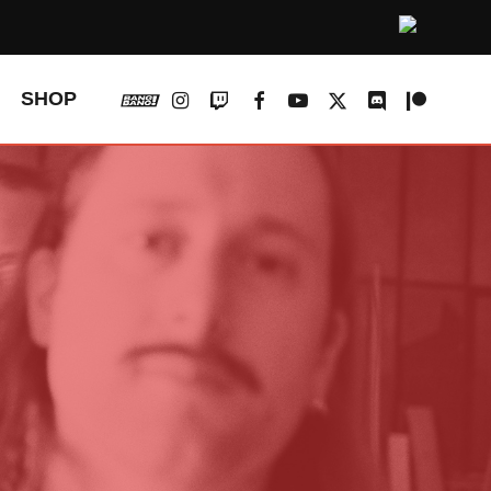
vk
instagram
twitch
facebook
youtube
x-
discord
patreon
SHOP
twitter