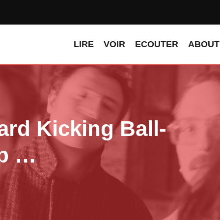
LIRE
VOIR
ECOUTER
ABOUT
ard Kicking Ball-
ip …