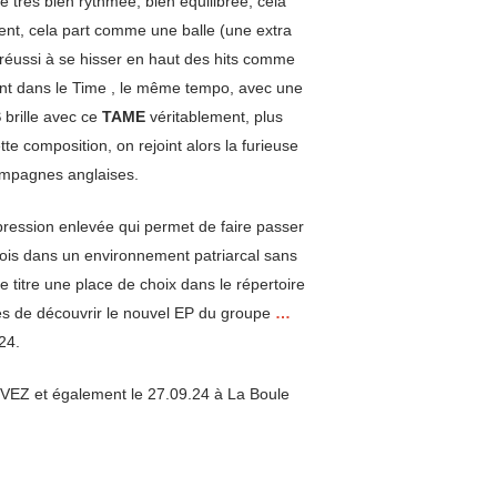
 très bien rythmée, bien équilibrée, cela
dent, cela part comme une balle (une extra
t réussi à se hisser en haut des hits comme
nt dans le Time , le même tempo, avec une
S
brille avec ce
TAME
véritablement, plus
e composition, on rejoint alors la furieuse
campagnes anglaises.
pression enlevée qui permet de faire passer
rfois dans un environnement patriarcal sans
 titre une place de choix dans le répertoire
.es de découvrir le nouvel EP du groupe
…
24.
VEZ et également le 27.09.24 à La Boule