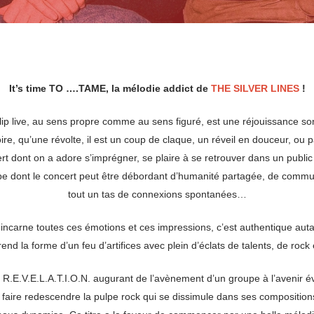
It’s time TO ….TAME, la mélodie addict de
THE SILVER LINES
!
clip live, au sens propre comme au sens figuré, est une réjouissance 
ire, qu’une révolte, il est un coup de claque, un réveil en douceur, ou pa
 dont on a adore s’imprégner, se plaire à se retrouver dans un public
upe dont le concert peut être débordant d’humanité partagée, de communi
tout un tas de connexions spontanées…
 incarne toutes ces émotions et ces impressions, c’est authentique aut
end la forme d’un feu d’artifices avec plein d’éclats de talents, de rock 
 R.E.V.E.L.A.T.I.O.N. augurant de l’avènement d’un groupe à l’avenir 
e faire redescendre la pulpe rock qui se dissimule dans ses compositio