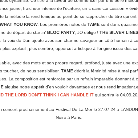
ous dynamise. Ce titre a la faveur de commencer par une belle mélodie
cence jeune, fraicheur intense de l’écriture, un « sans concession » évi
te la mélodie la rend tonique au point de se rapprocher de titre qui on
WHAT YOU KNOW
. Les premières notes de
TAME
sont dans quasime
igne de départ du startin’
BLOC PARTY
, JO oblige !
THE SILVER LINE
e la voix de Dan ajoute avec son charme ravageur un côté humain à cett
plus explosif, plus sombre, uppercut artistique à l’origine issue des 
rquable, avec des mots et son propre regard, profond, juste avec une ex
s toucher, de nous sensibiliser.
TAME
décrit la féminité mise à mal pa
ues. La composition est renforcée par un refrain imparable donnant à ce
ME
aiguise notre appétit d’en vouloir davantage et nous rend impatient
D THE LORD DON’T THINK I CAN HANDLE IT
qui sortira le 04.09.20
n concert prochainement au Festival De La Mer le 27.07.24 à LANDUN
Noire à Paris.