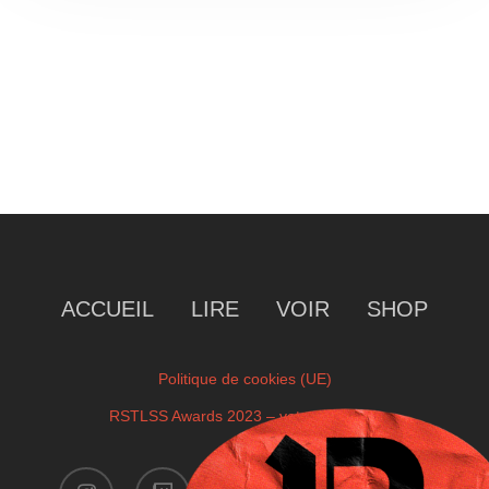
ACCUEIL
LIRE
VOIR
SHOP
Politique de cookies (UE)
RSTLSS Awards 2023 – votre sélection
instagram
twitch
facebook
youtube
x-