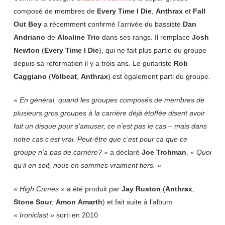
composé de membres de
Every
Time
I
Die
,
Anthrax
et
Fall
Out
Boy
a récemment confirmé l’arrivée du bassiste
Dan
Andriano
de
Alcaline
Trio
dans ses rangs. Il remplace
Josh
Newton
(
Every
Time
I
Die
), qui ne fait plus partie du groupe
depuis sa reformation il y a trois ans. Le guitariste
Rob
Caggiano
(
Volbeat
,
Anthrax
) est également parti du groupe.
« En général, quand les groupes composés de membres de
plusieurs gros groupes à la carrière déjà étoffée disent avoir
fait un disque pour s’amuser, ce n’est pas le cas – mais dans
notre cas c’est vrai. Peut-être que c’est pour ça que ce
groupe n’a pas de carrière? »
a déclaré
Joe
Trohman
.
« Quoi
qu’il en soit, nous en sommes vraiment fiers. »
« High Crimes »
a été produit par
Jay
Ruston
(
Anthrax
,
Stone
Sour
,
Amon
Amarth
) et fait suite à l’album
« Ironiclast »
sorti en 2010.