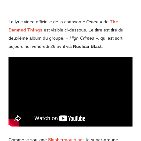
La lyric video officielle de la chanson
« Omen »
de
The
Damned
Things
est visible ci-dessous. Le titre est tiré du
deuxième album du groupe,
« High Crimes »,
qui est sorti
aujourd’hui vendredi 26 avril via
Nuclear
Blast
.
Comme le souligne
Blabbermouth.net
, le super-groupe