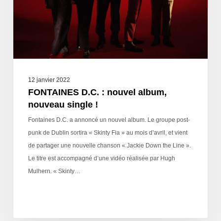
12 janvier 2022
FONTAINES D.C. : nouvel album,
nouveau single !
Fontaines D.C. a annoncé un nouvel album. Le groupe post-
punk de Dublin sortira « Skinty Fia » au mois d’avril, et vient
de partager une nouvelle chanson « Jackie Down the Line ».
Le titre est accompagné d’une vidéo réalisée par Hugh
Mulhern. « Skinty…