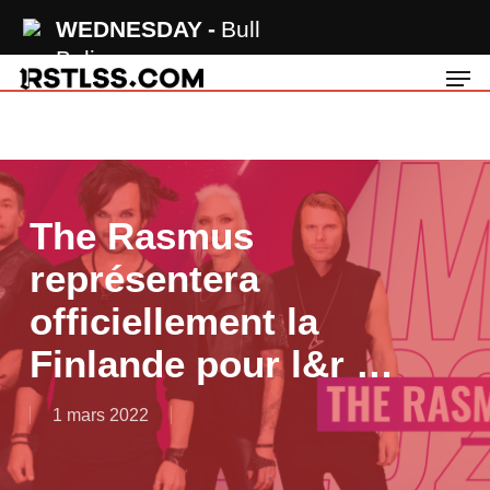
Skip
WEDNESDAY
Bull
to
Believer
Men
main
content
The Rasmus
représentera
officiellement la
Finlande pour l&r …
1 mars 2022