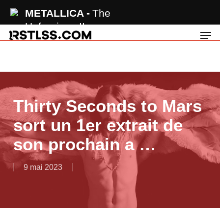
Skip
METALLICA
The
to
Unforgiven II
Men
main
content
Thirty Seconds to Mars
sort un 1er extrait de
son prochain a …
9 mai 2023