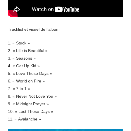
Tracklist et visuel de l’album
1. « Stuck »
2. « Life is Beautiful »
3. « Seasons »
4. « Get Up Kid »
5. « Love These Days »
6. « World on Fire »
7. « 7 to 1 »
8. « Never Not Love You »
9. « Midnight Prayer »
10. « Lost These Days »
11. « Avalanche »