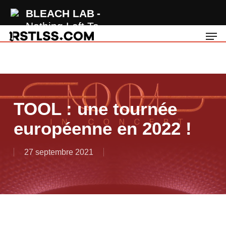
Skip
BLEACH LAB
to
Nothing Left To
Men
main
Lose
content
TOOL : une tournée
européenne en 2022 !
27 septembre 2021