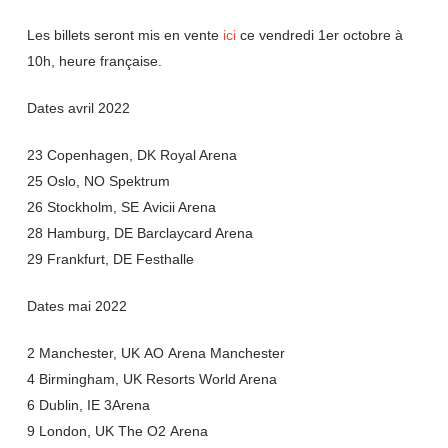
Les billets seront mis en vente
ici
ce vendredi 1er octobre à
10h, heure française.
Dates avril
2022
23
Copenhagen,
DK
Royal Arena
25
Oslo,
NO
Spektrum
26
Stockholm,
SE
Avicii Arena
28
Hamburg,
DE
Barclaycard Arena
29
Frankfurt,
DE
Festhalle
Dates mai
2022
2
Manchester,
UK
AO
Arena Manchester
4
Birmingham,
UK
Resorts World Arena
6
Dublin,
IE
3
Arena
9
London,
UK
The
O
2
Arena