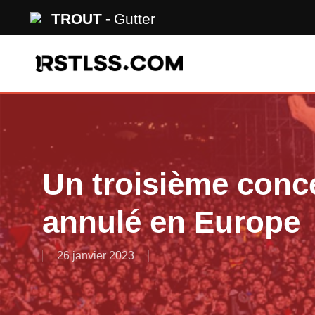
Skip
TROUT
Gutter
to
main
content
Un troisième conce
annulé en Europe
26 janvier 2023