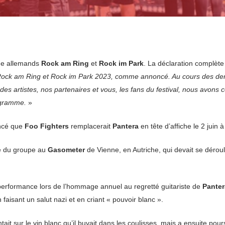
que allemands
Rock am Ring
et
Rock im Park
. La déclaration complète
Rock am Ring et Rock im Park 2023, comme annoncé. Au cours des de
s artistes, nos partenaires et vous, les fans du festival, nous avons c
ogramme.
»
oncé que
Foo Fighters
remplacerait
Pantera
en tête d’affiche le 2 juin 
he du groupe au
Gasometer
de Vienne, en Autriche, qui devait se déroul
erformance lors de l’hommage annuel au regretté guitariste de
Panter
faisant un salut nazi et en criant « pouvoir blanc ».
antait sur le vin blanc qu’il buvait dans les coulisses, mais a ensuite p