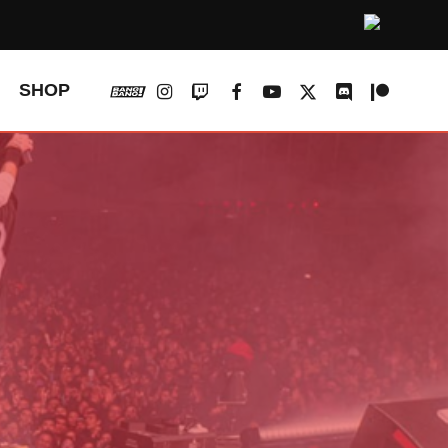
vk
instagram
twitch
facebook
youtube
x-
discord
patreon
SHOP
twitter