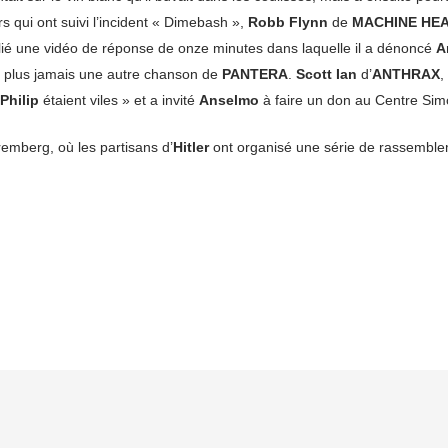
s qui ont suivi l’incident « Dimebash »,
Robb Flynn
de
MACHINE HE
lié une vidéo de réponse de onze minutes dans laquelle il a dénoncé
A
rait plus jamais une autre chanson de
PANTERA
.
Scott Ian
d’
ANTHRAX
,
Philip
étaient viles » et a invité
Anselmo
à faire un don au Centre Sim
emberg, où les partisans d’
Hitler
ont organisé une série de rassemble