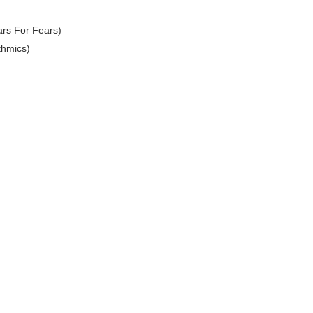
ars For Fears)
thmics)