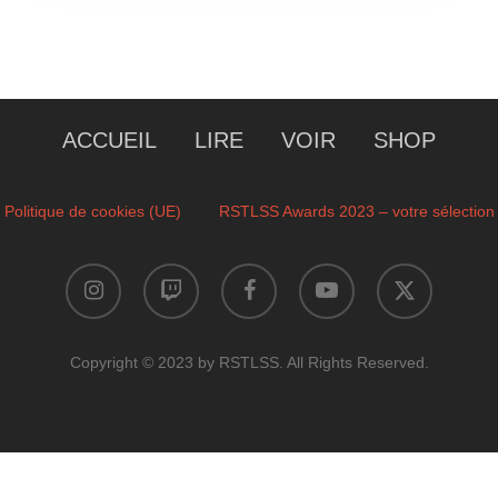
ACCUEIL
LIRE
VOIR
SHOP
Politique de cookies (UE)
RSTLSS Awards 2023 – votre sélection
instagram
twitch
facebook
youtube
x-
twitter
Copyright © 2023 by RSTLSS. All Rights Reserved.