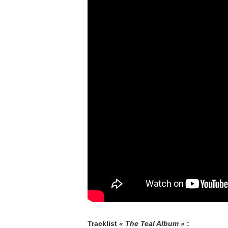
Tracklist
« The Teal Album »
: