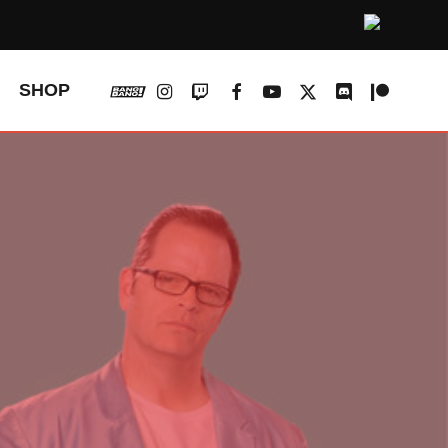
vk
instagram
twitch
facebook
youtube
x-
discord
patreon
SHOP
twitter