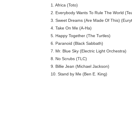
1. Africa (Toto)
2. Everybody Wants To Rule The World (Te
3. Sweet Dreams (Are Made Of This) (Eury
4. Take On Me (A-Ha)
5. Happy Together (The Turtles)
6. Paranoid (Black Sabbath)
7. Mr. Blue Sky (Electric Light Orchestra)
8. No Scrubs (TLC)
9. Billie Jean (Michael Jackson)
10. Stand by Me (Ben E. King)