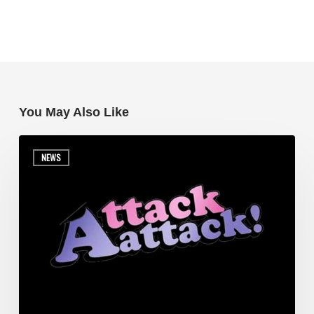
You May Also Like
NEWS