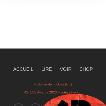
ACCUEIL
LIRE
VOIR
SHOP
Politique de cookies (UE)
RSTLSS Awards 2023 – votre sélection
instagram
twitch
facebook
youtube
x-