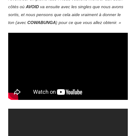
côtés où
AVOID
va ensuite avec les singles que nous avons
sortis, et nous pensons que cela aide vraiment à donner le
ton (avec
COWABUNGA
) pour ce que vous allez obtenir. »