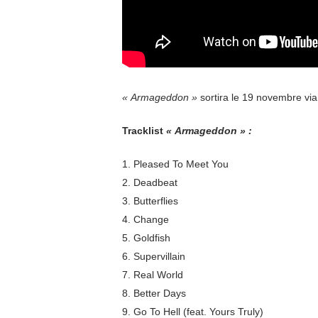
« Armageddon »
sortira le 19 novembre vi
Tracklist
« Armageddon » :
1. Pleased To Meet You
2. Deadbeat
3. Butterflies
4. Change
5. Goldfish
6. Supervillain
7. Real World
8. Better Days
9. Go To Hell (feat. Yours Truly)