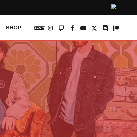
vk
instagram
twitch
facebook
youtube
x-
discord
patreon
SHOP
twitter