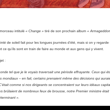
morceau intitulé
« Change »
tiré de son prochain album
« Armageddon
nté de soleil fait pour les longues journées d’été, mais si on y regarde de
t ce qu’ils sont en train de faire au monde et aux gens qui y vivent.
et :
monde tel que je le voyais traversait une période effrayante. Ceux qui é
es mondiaux – en fait, certains prenaient même des décisions qui aur
était comme si nos dirigeants se concentraient sur leurs idéaux capital
ays brûlaient de nombreux feux de brousse, notre Premier ministre étai
éterminant ».