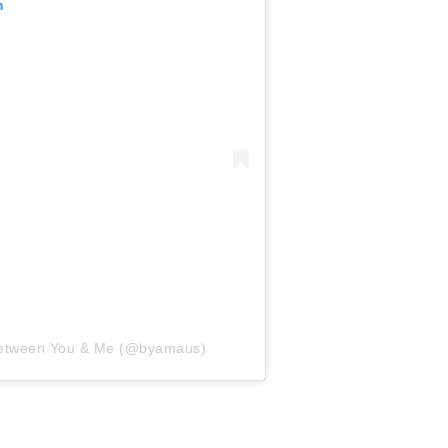
m
 Between You & Me (@byamaus)