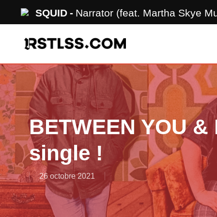
Skip
SQUID
Narrator (feat. Martha Skye M
to
main
content
BETWEEN YOU & M
single !
26 octobre 2021