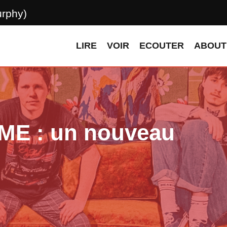
urphy)
LIRE
VOIR
ECOUTER
ABOUT
E : un nouveau