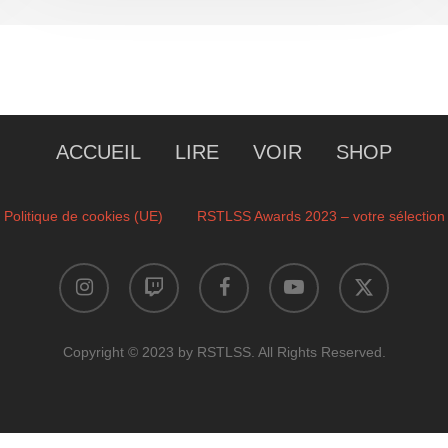
ACCUEIL
LIRE
VOIR
SHOP
Politique de cookies (UE)
RSTLSS Awards 2023 – votre sélection
instagram
twitch
facebook
youtube
x-
twitter
Copyright © 2023 by RSTLSS. All Rights Reserved.