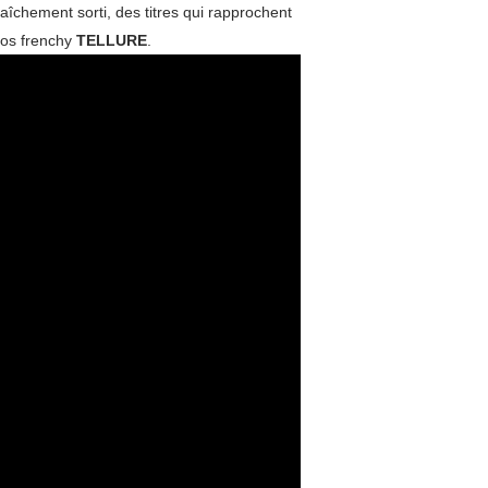
raîchement sorti, des titres qui rapprochent
os frenchy
TELLURE
.