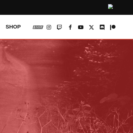
vk
instagram
twitch
facebook
youtube
x-
discord
patreon
SHOP
twitter