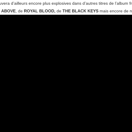
vera d’ailleurs encore plus explosives dans d’autres titres de l’album f
 ABOVE
, de
ROYAL BLOOD,
de
THE
BLACK KEYS
mais encore de n