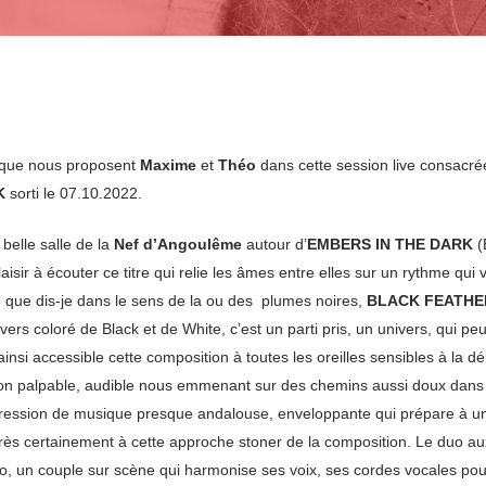
s que nous proposent
Maxime
et
Théo
dans cette session live consacrée
K
sorti le 07.10.2022.
elle salle de la
Nef d’Angoulême
autour d’
EMBERS IN THE DARK
(
aisir à écouter ce titre qui relie les âmes entre elles sur un rythme qu
u que dis-je dans le sens de la ou des plumes noires,
BLACK FEATHE
ers coloré de Black et de White, c’est un parti pris, un univers, qui pe
si accessible cette composition à toutes les oreilles sensibles à la déli
on palpable, audible nous emmenant sur des chemins aussi doux dans l
ression de musique presque andalouse, enveloppante qui prépare à un
très certainement à cette approche stoner de la composition. Le duo au
duo, un couple sur scène qui harmonise ses voix, ses cordes vocales pour