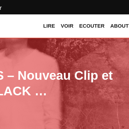
r
LIRE
VOIR
ECOUTER
ABOUT
– Nouveau Clip et
BLACK …