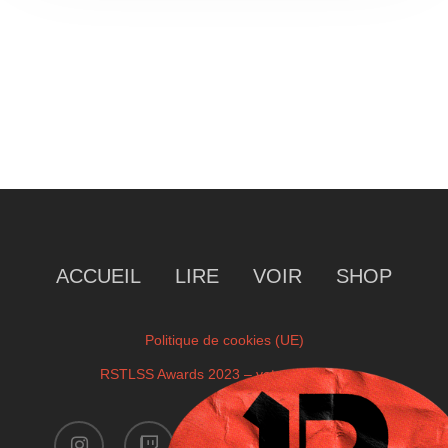
ACCUEIL
LIRE
VOIR
SHOP
Politique de cookies (UE)
RSTLSS Awards 2023 – votre sélection
instagram
twitch
facebook
youtube
x-