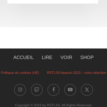
ACCUEIL
LIRE
VOIR
SHOP
Politique de cookies (UE)
RSTLSS Awards 2023 – votre sélection
instagram
twitch
facebook
youtube
x-
twitter
Copyright © 2023 by RSTLSS. All Rights Reserved.