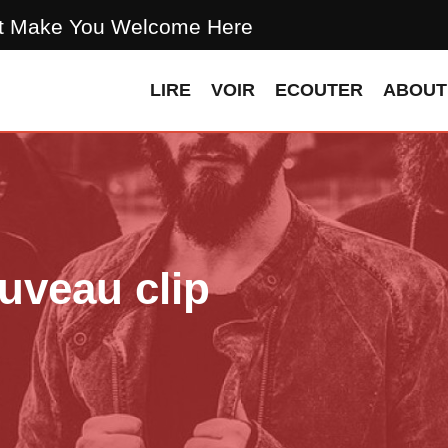
t Make You Welcome Here
LIRE
VOIR
ECOUTER
ABOUT
uveau clip