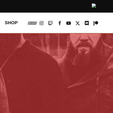
vk
instagram
twitch
facebook
youtube
x-
discord
patreon
SHOP
twitter