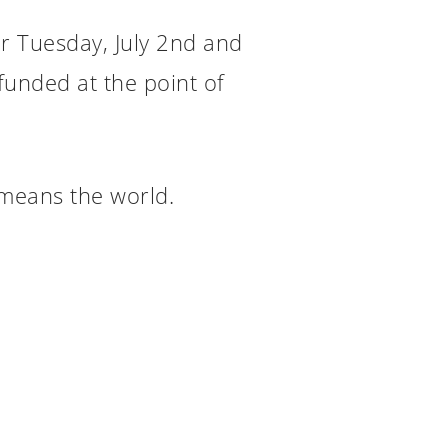
or Tuesday, July 2nd and
efunded at the point of
 means the world.
4