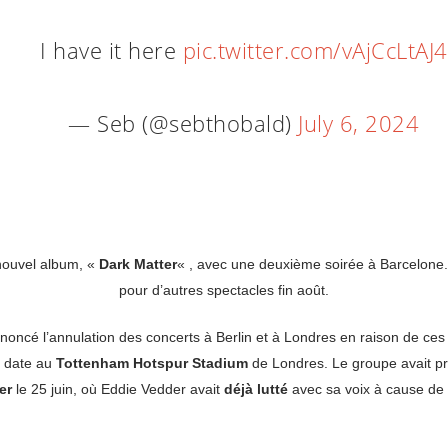
I have it here
pic.twitter.com/vAjCcLtAJ4
— Seb (@sebthobald)
July 6, 2024
 nouvel album, «
Dark Matter
« , avec une deuxième soirée à Barcelone. 
pour d’autres spectacles fin août.
annoncé l’annulation des concerts à Berlin et à Londres en raison de ce
e date au
Tottenham Hotspur Stadium
de Londres. Le groupe avait p
er
le 25 juin, où Eddie Vedder avait
déjà lutté
avec sa voix à cause de 