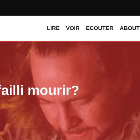
LIRE
VOIR
ECOUTER
ABOUT
illi mourir?