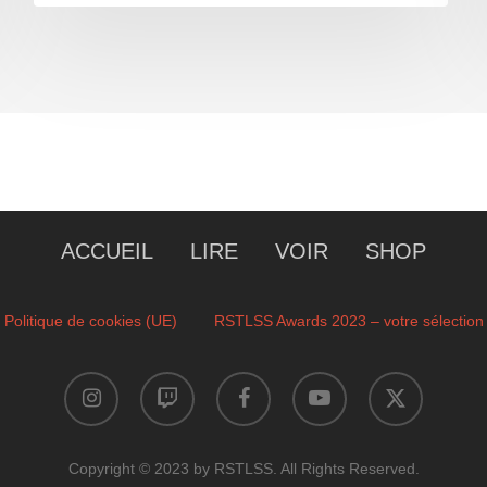
ACCUEIL
LIRE
VOIR
SHOP
Politique de cookies (UE)
RSTLSS Awards 2023 – votre sélection
instagram
twitch
facebook
youtube
x-
twitter
Copyright © 2023 by RSTLSS. All Rights Reserved.