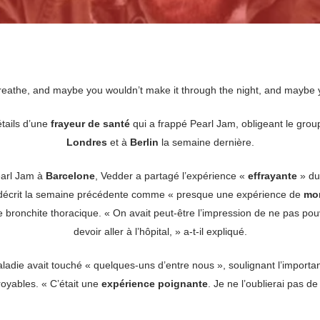
 breathe, and maybe you wouldn’t make it through the night, and maybe y
tails d’une
frayeur de santé
qui a frappé Pearl Jam, obligeant le grou
Londres
et à
Berlin
la semaine dernière.
earl Jam à
Barcelone
, Vedder a partagé l’expérience «
effrayante
» du
a décrit la semaine précédente comme « presque une expérience de
mor
 bronchite thoracique. « On avait peut-être l’impression de ne pas pouv
devoir aller à l’hôpital, » a-t-il expliqué.
ladie avait touché « quelques-uns d’entre nous », soulignant l’importan
royables. « C’était une
expérience poignante
. Je ne l’oublierai pas de s