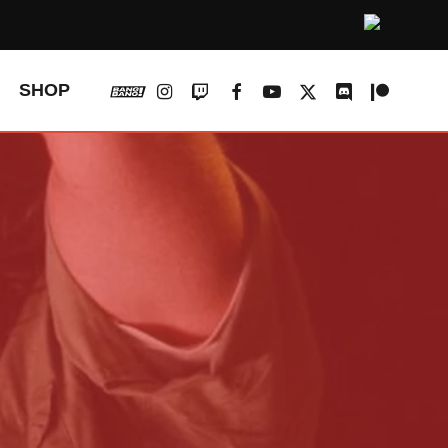
vk
instagram
twitch
facebook
youtube
x-
discord
patreon
SHOP
twitter