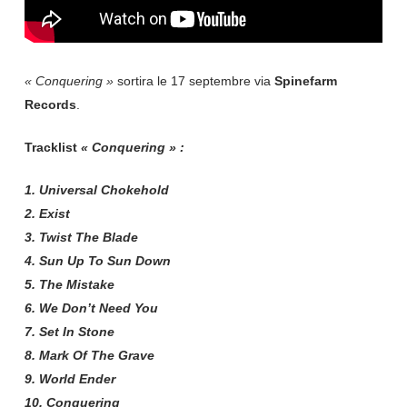
« Conquering »
sortira le 17 septembre via
Spinefarm
Records
.
Tracklist
« Conquering » :
1
. Universal Chokehold
2
. Exist
3
. Twist The Blade
4
. Sun Up To Sun Down
5
. The Mistake
6
. We Don’t Need You
7
. Set In Stone
8
. Mark Of The Grave
9
. World Ender
10
. Conquering