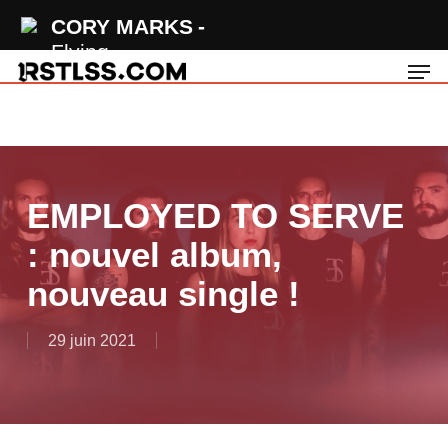
Skip
CORY MARKS
to
Flying
Men
main
content
EMPLOYED TO SERVE
: nouvel album,
nouveau single !
29 juin 2021