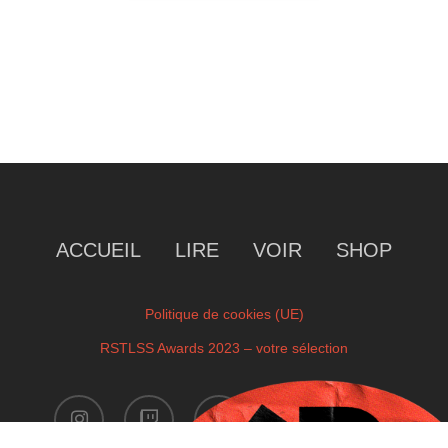
ACCUEIL
LIRE
VOIR
SHOP
Politique de cookies (UE)
RSTLSS Awards 2023 – votre sélection
instagram
twitch
facebook
youtube
x-
twitter