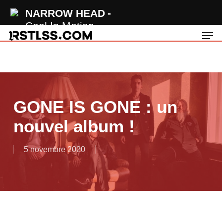
Skip
NARROW HEAD
to
Cool In Motion
Men
main
content
GONE IS GONE : un
nouvel album !
5 novembre 2020