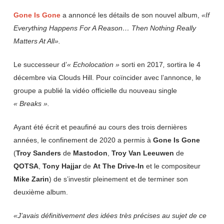
Gone
Is
Gone
a annoncé les détails de son nouvel album,
«If
Everything Happens For A Reason…
Then Nothing Really
Matters At All».
Le successeur d’
« Echolocation
»
sorti en 2017
,
sortira le 4
décembre via Clouds Hill. Pour coïncider avec l’annonce, le
groupe a publié la vidéo officielle du nouveau single
« Breaks ».
Ayant été écrit et peaufiné au cours des trois dernières
années, le confinement de 2020 a permis à
Gone Is Gone
(
Troy
Sanders
de
Mastodon
,
Troy
Van
Leeuwen
de
QOTSA
,
Tony
Hajjar
de
At The
Drive-In
et le compositeur
Mike
Zarin
) de s’investir pleinement et de terminer son
deuxième album.
«J’avais définitivement des idées très précises
au sujet de ce