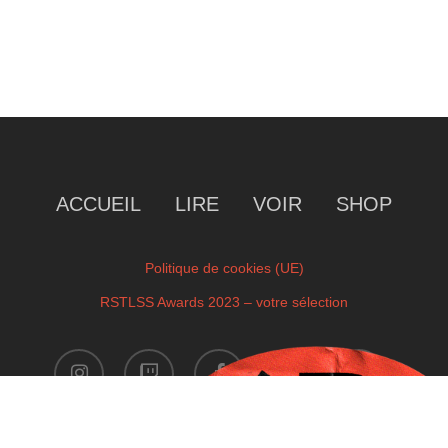
ACCUEIL
LIRE
VOIR
SHOP
Politique de cookies (UE)
RSTLSS Awards 2023 – votre sélection
instagram
twitch
facebook
youtube
x-
twitter