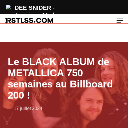
Skip
DEE SNIDER
to
American Made
Men
main
content
Le BLACK ALBUM de
METALLICA 750
semaines au Billboard
200 !
17 juillet 2024