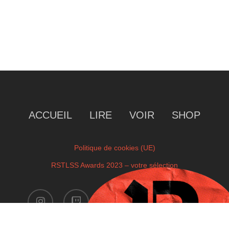
ACCUEIL
LIRE
VOIR
SHOP
Politique de cookies (UE)
RSTLSS Awards 2023 – votre sélection
instagram
twitch
facebook
youtube
x-
twitter