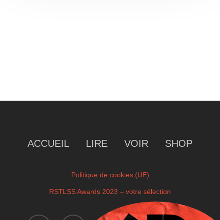
ACCUEIL
LIRE
VOIR
SHOP
Politique de cookies (UE)
RSTLSS Awards 2023 – votre sélection
instagram
twitch
facebook
youtube
x-