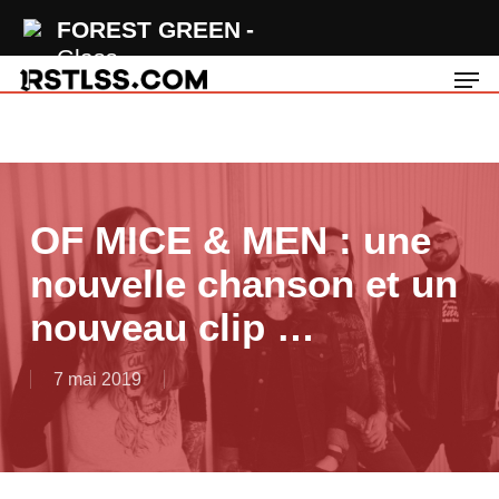
Skip
FOREST GREEN
to
Glass
Men
main
content
OF MICE & MEN : une
nouvelle chanson et un
nouveau clip …
7 mai 2019