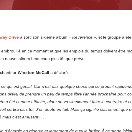
kway
Drive
a sorti son sixième album
« Reverence »
, et le groupe a été
et embrouillé en ce moment et que les emplois du temps doivent être modi
e son nouvel album beaucoup plus tôt que prévu.
e chanteur
Winston
McCall
a déclaré :
e qui est génial. Car n’est pas quelque chose qui se produit rapideme
ions prévu de prendre un peu de temps libre l’année prochaine pour c
ée a été comme effacée, alors on va simplement faire le contraire et 
it sortira plus tôt. J’en doute en fait. Mais ça signifie clairement que 
fi mais c’est amusant « .
 d’énergie en réserve et largement de quoi la brûler. À ce stade initia