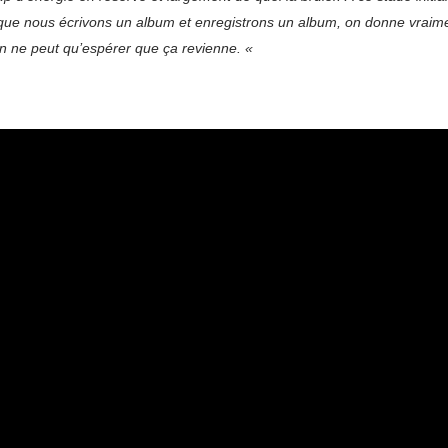
sque nous écrivons un album et enregistrons un album, on donne vraime
 on ne peut qu’espérer que ça revienne. «