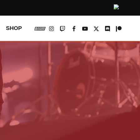
vk
instagram
twitch
facebook
youtube
x-
discord
patreon
SHOP
twitter