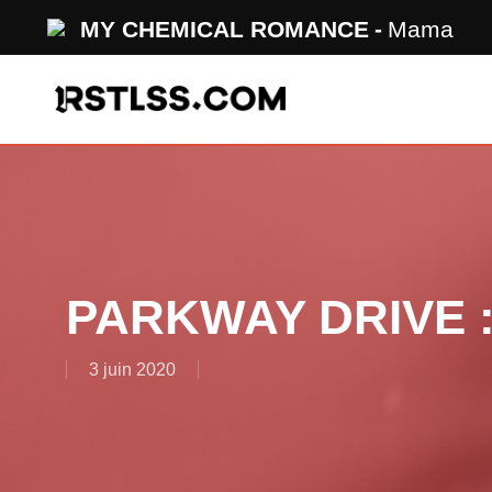
Skip
MY CHEMICAL ROMANCE
Mama
to
main
content
PARKWAY DRIVE : 
3 juin 2020