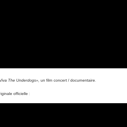
Viva The Underdogs»,
un film concert / documentaire.
ginale officielle :