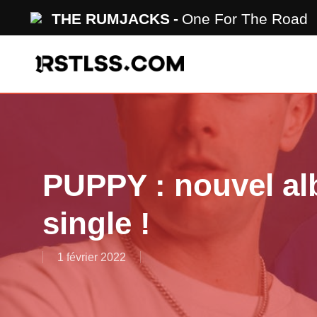
Skip
THE RUMJACKS
One For The Road
to
main
content
PUPPY : nouvel a
single !
1 février 2022