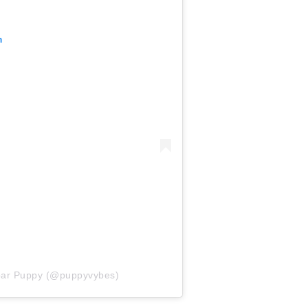
m
 par Puppy (@puppyvybes)