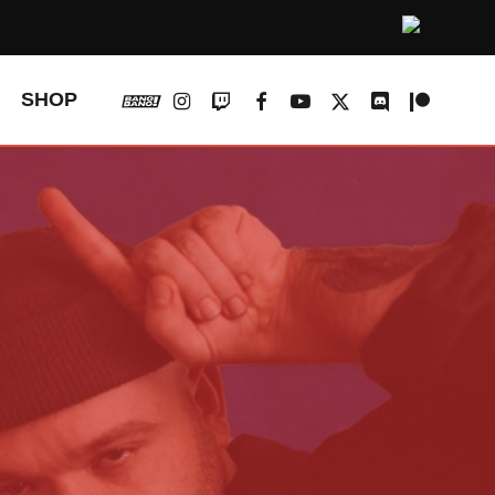
vk
instagram
twitch
facebook
youtube
x-
discord
patreon
SHOP
twitter