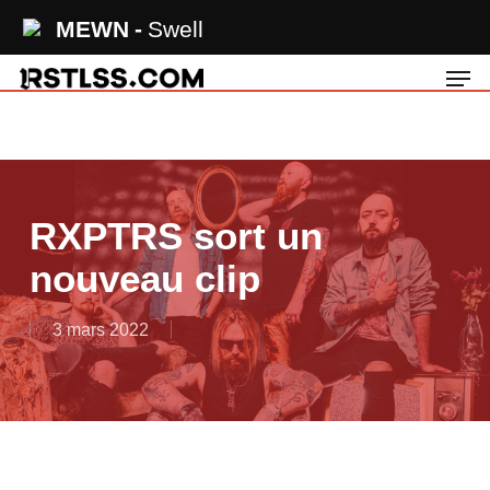
Skip
MEWN
Swell
to
Men
main
content
RXPTRS sort un
nouveau clip
3 mars 2022