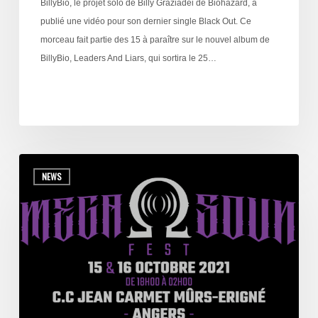
BillyBio, le projet solo de Billy Graziadei de Biohazard, a
publié une vidéo pour son dernier single Black Out. Ce
morceau fait partie des 15 à paraître sur le nouvel album de
BillyBio, Leaders And Liars, qui sortira le 25…
NEWS