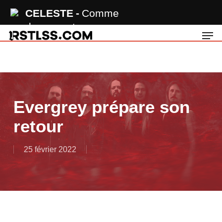
Skip
CELESTE
Comme
to
des amants en
Men
main
reflet
content
Evergrey prépare son
retour
25 février 2022