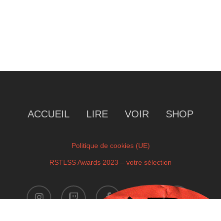
ACCUEIL
LIRE
VOIR
SHOP
Politique de cookies (UE)
RSTLSS Awards 2023 – votre sélection
instagram
twitch
facebook
youtube
x-
twitter