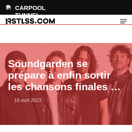
Skip
CARPOOL
to
TUNNEL
Men
main
Dreaming Still
content
Soundgarden se
prépare à enfin sortir
les chansons finales …
18 avril 2023