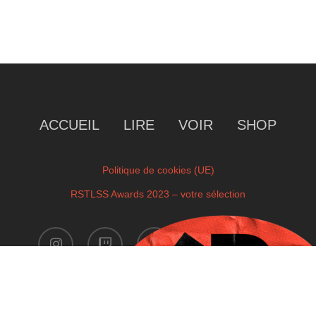
ACCUEIL
LIRE
VOIR
SHOP
Politique de cookies (UE)
RSTLSS Awards 2023 – votre sélection
instagram
twitch
facebook
youtube
x-
twitter
Copyright © 2023 by RSTLSS. All Rights Reserved.